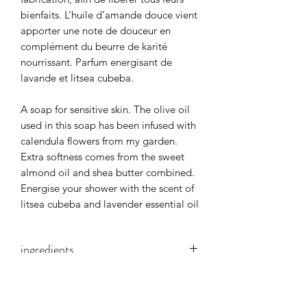
bienfaits. L’huile d’amande douce vient
apporter une note de douceur en
complément du beurre de karité
nourrissant. Parfum energisant de
lavande et litsea cubeba.
A soap for sensitive skin. The olive oil
used in this soap has been infused with
calendula flowers from my garden.
Extra softness comes from the sweet
almond oil and shea butter combined.
Energise your shower with the scent of
litsea cubeba and lavender essential oil
ingredients
Olea europaea (olive) oil, Cocos
poids
nucifera (coconut) oil, Aqua, Sodium