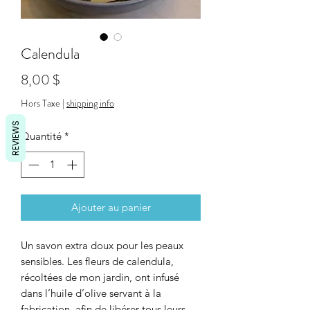
Calendula
Prix
8,00 $
Hors Taxe
|
shipping info
REVIEWS
Quantité
*
Ajouter au panier
Un savon extra doux pour les peaux
sensibles. Les fleurs de calendula,
récoltées de mon jardin, ont infusé
dans l’huile d’olive servant à la
fabrication, afin de libérer tous leurs